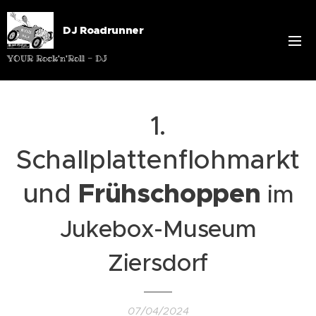
DJ Roadrunner
YOUR Rock'n'Roll - DJ
1.
Schallplattenflohmarkt
und
Frühschoppen
im
Jukebox-Museum
Ziersdorf
07/04/2024